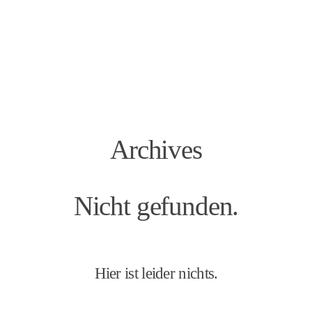
SLAWA SMAGIN
foto&video
Foto
Archives
Video
Nicht gefunden.
Hochzeiten
Hier ist leider nichts.
Team