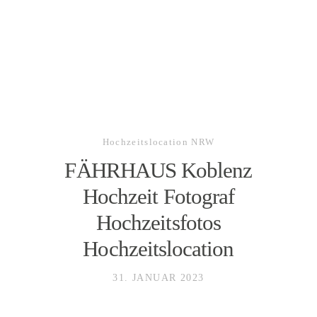
SLAWA SMAGIN
foto&video
Foto
Hochzeitslocation NRW
FÄHRHAUS Koblenz
Video
Hochzeit Fotograf
Hochzeitsfotos
Hochzeiten
Hochzeitslocation
Team
31. JANUAR 2023