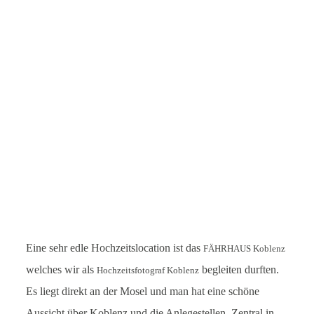
Leistungen
Blog
Kontakt
English
Eine sehr edle Hochzeitslocation ist das
FÄHRHAUS Koblenz
welches wir als
begleiten durften.
Hochzeitsfotograf Koblenz
Es liegt direkt an der Mosel und man hat eine schöne
Aussicht über Koblenz und die Anlegestellen. Zentral in