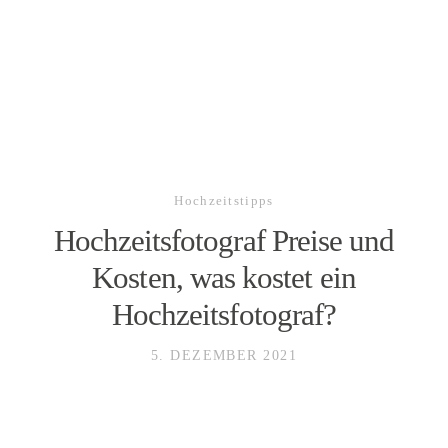
SLAWA SMAGIN
foto&video
Foto
Hochzeitstipps
Hochzeitsfotograf Preise und
Video
Kosten, was kostet ein
Hochzeitsfotograf?
Hochzeiten
5. DEZEMBER 2021
Team