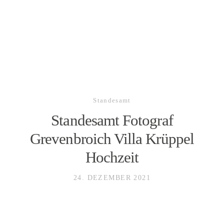
SLAWA SMAGIN
foto&video
Foto
Standesamt
Standesamt Fotograf
Video
Grevenbroich Villa Krüppel
Hochzeit
Hochzeiten
24. DEZEMBER 2021
Team