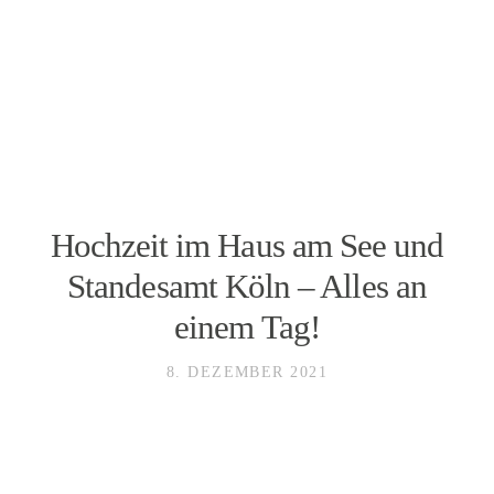
SLAWA SMAGIN
foto&video
Foto
Hochzeit im Haus am See und
Video
Standesamt Köln – Alles an
einem Tag!
Hochzeiten
8. DEZEMBER 2021
Team